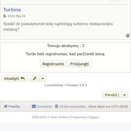
Turbina
S
2024 Rgs 24
t
a
Sveiki! Ar pasiulytumėt kokį sąžiningą turbinos restauracijos
n
meistrą?
d
a
r
t
i
Temoje atsakymų -
3
n
ė
Turite būti registruotas, kad peržiūrėti temą.
Registruotis
Prisijungti
Atsakyti
1 pranešimas • Puslapis
1
iš
1
Pereiti į
Pradžia
Susisiekite
Ištrinti sausainėlius
Visos datos yra
UTC+03:00
2008-2026 © Volvo Klubas
|
Privatumas
|
Sąlygos