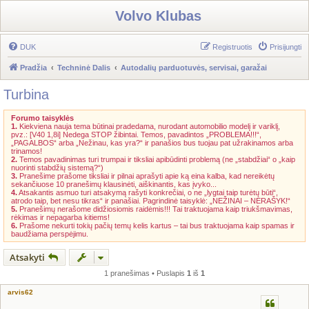
Volvo Klubas
DUK
Registruotis
Prisijungti
Pradžia
Techninė Dalis
Autodalių parduotuvės, servisai, garažai
Turbina
Forumo taisyklės
1.
Kiekviena nauja tema būtinai pradedama, nurodant automobilio modelį ir variklį,
pvz.: [V40 1,8i] Nedega STOP žibintai. Temos, pavadintos „PROBLEMA!!!“,
„PAGALBOS“ arba „Nežinau, kas yra?“ ir panašios bus tuojau pat užrakinamos arba
trinamos!
2.
Temos pavadinimas turi trumpai ir tiksliai apibūdinti problemą (ne „stabdžiai“ o „kaip
nuorinti stabdžių sistemą?“)
3.
Pranešime prašome tiksliai ir pilnai aprašyti apie ką eina kalba, kad nereikėtų
sekančiuose 10 pranešimų klausinėti, aiškinantis, kas įvyko...
4.
Atsakantis asmuo turi atsakymą rašyti konkrečiai, o ne „lygtai taip turėtų būti“,
atrodo taip, bet nesu tikras“ ir panašiai. Pagrindinė taisyklė: „NEŽINAI – NERAŠYK!“
5.
Pranešimų nerašome didžiosiomis raidėmis!!! Tai traktuojama kaip triukšmavimas,
rėkimas ir nepagarba kitiems!
6.
Prašome nekurti tokių pačių temų kelis kartus – tai bus traktuojama kaip spamas ir
baudžiama perspėjimu.
Atsakyti
1 pranešimas • Puslapis
1
iš
1
arvis62