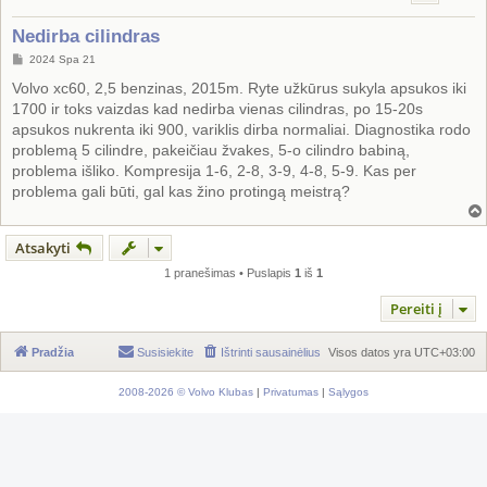
Nedirba cilindras
S
2024 Spa 21
t
a
Volvo xc60, 2,5 benzinas, 2015m. Ryte užkūrus sukyla apsukos iki
n
1700 ir toks vaizdas kad nedirba vienas cilindras, po 15-20s
d
a
apsukos nukrenta iki 900, variklis dirba normaliai. Diagnostika rodo
r
problemą 5 cilindre, pakeičiau žvakes, 5-o cilindro babiną,
t
i
problema išliko. Kompresija 1-6, 2-8, 3-9, 4-8, 5-9. Kas per
n
problema gali būti, gal kas žino protingą meistrą?
ė
Atsakyti
1 pranešimas • Puslapis
1
iš
1
Pereiti į
Pradžia
Susisiekite
Ištrinti sausainėlius
Visos datos yra
UTC+03:00
2008-2026 © Volvo Klubas
|
Privatumas
|
Sąlygos