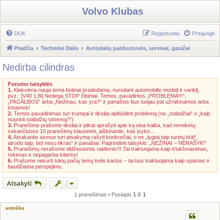
Volvo Klubas
DUK
Registruotis
Prisijungti
Pradžia
Techninė Dalis
Autodalių parduotuvės, servisai, garažai
Nedirba cilindras
Forumo taisyklės
1.
Kiekviena nauja tema būtinai pradedama, nurodant automobilio modelį ir variklį,
pvz.: [V40 1,8i] Nedega STOP žibintai. Temos, pavadintos „PROBLEMA!!!“,
„PAGALBOS“ arba „Nežinau, kas yra?“ ir panašios bus tuojau pat užrakinamos arba
trinamos!
2.
Temos pavadinimas turi trumpai ir tiksliai apibūdinti problemą (ne „stabdžiai“ o „kaip
nuorinti stabdžių sistemą?“)
3.
Pranešime prašome tiksliai ir pilnai aprašyti apie ką eina kalba, kad nereikėtų
sekančiuose 10 pranešimų klausinėti, aiškinantis, kas įvyko...
4.
Atsakantis asmuo turi atsakymą rašyti konkrečiai, o ne „lygtai taip turėtų būti“,
atrodo taip, bet nesu tikras“ ir panašiai. Pagrindinė taisyklė: „NEŽINAI – NERAŠYK!“
5.
Pranešimų nerašome didžiosiomis raidėmis!!! Tai traktuojama kaip triukšmavimas,
rėkimas ir nepagarba kitiems!
6.
Prašome nekurti tokių pačių temų kelis kartus – tai bus traktuojama kaip spamas ir
baudžiama perspėjimu.
Atsakyti
1 pranešimas • Puslapis
1
iš
1
antoška