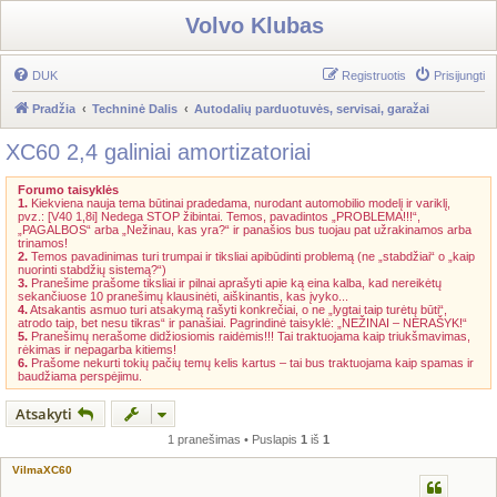
Volvo Klubas
DUK
Registruotis
Prisijungti
Pradžia
Techninė Dalis
Autodalių parduotuvės, servisai, garažai
XC60 2,4 galiniai amortizatoriai
Forumo taisyklės
1.
Kiekviena nauja tema būtinai pradedama, nurodant automobilio modelį ir variklį,
pvz.: [V40 1,8i] Nedega STOP žibintai. Temos, pavadintos „PROBLEMA!!!“,
„PAGALBOS“ arba „Nežinau, kas yra?“ ir panašios bus tuojau pat užrakinamos arba
trinamos!
2.
Temos pavadinimas turi trumpai ir tiksliai apibūdinti problemą (ne „stabdžiai“ o „kaip
nuorinti stabdžių sistemą?“)
3.
Pranešime prašome tiksliai ir pilnai aprašyti apie ką eina kalba, kad nereikėtų
sekančiuose 10 pranešimų klausinėti, aiškinantis, kas įvyko...
4.
Atsakantis asmuo turi atsakymą rašyti konkrečiai, o ne „lygtai taip turėtų būti“,
atrodo taip, bet nesu tikras“ ir panašiai. Pagrindinė taisyklė: „NEŽINAI – NERAŠYK!“
5.
Pranešimų nerašome didžiosiomis raidėmis!!! Tai traktuojama kaip triukšmavimas,
rėkimas ir nepagarba kitiems!
6.
Prašome nekurti tokių pačių temų kelis kartus – tai bus traktuojama kaip spamas ir
baudžiama perspėjimu.
Atsakyti
1 pranešimas • Puslapis
1
iš
1
VilmaXC60