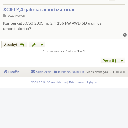
XC60 2,4 galiniai amortizatoriai
S
2025 Kov 08
t
a
Kur perkat XC60 2009 m. 2,4 136 kW AWD 5D galinius
n
amortizatorius?
d
a
r
t
i
Atsakyti
n
ė
1 pranešimas • Puslapis
1
iš
1
Pereiti į
Pradžia
Susisiekite
Ištrinti sausainėlius
Visos datos yra
UTC+03:00
2008-2026 © Volvo Klubas
|
Privatumas
|
Sąlygos