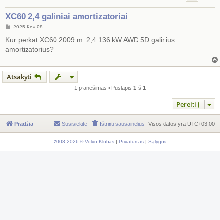
XC60 2,4 galiniai amortizatoriai
S
2025 Kov 08
t
a
Kur perkat XC60 2009 m. 2,4 136 kW AWD 5D galinius
n
amortizatorius?
d
a
r
t
i
Atsakyti
n
ė
1 pranešimas • Puslapis
1
iš
1
Pereiti į
Pradžia
Susisiekite
Ištrinti sausainėlius
Visos datos yra
UTC+03:00
2008-2026 © Volvo Klubas
|
Privatumas
|
Sąlygos