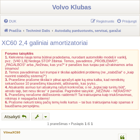
Volvo Klubas
DUK
Registruotis
Prisijungti
Pradžia
Techninė Dalis
Autodalių parduotuvės, servisai, garažai
XC60 2,4 galiniai amortizatoriai
Forumo taisyklės
1.
Kiekviena nauja tema būtinai pradedama, nurodant automobilio modelį ir variklį,
pvz.: [V40 1,8i] Nedega STOP žibintai. Temos, pavadintos „PROBLEMA!!!“,
„PAGALBOS“ arba „Nežinau, kas yra?“ ir panašios bus tuojau pat užrakinamos arba
trinamos!
2.
Temos pavadinimas turi trumpai ir tiksliai apibūdinti problemą (ne „stabdžiai“ o „kaip
nuorinti stabdžių sistemą?“)
3.
Pranešime prašome tiksliai ir pilnai aprašyti apie ką eina kalba, kad nereikėtų
sekančiuose 10 pranešimų klausinėti, aiškinantis, kas įvyko...
4.
Atsakantis asmuo turi atsakymą rašyti konkrečiai, o ne „lygtai taip turėtų būti“,
atrodo taip, bet nesu tikras“ ir panašiai. Pagrindinė taisyklė: „NEŽINAI – NERAŠYK!“
5.
Pranešimų nerašome didžiosiomis raidėmis!!! Tai traktuojama kaip triukšmavimas,
rėkimas ir nepagarba kitiems!
6.
Prašome nekurti tokių pačių temų kelis kartus – tai bus traktuojama kaip spamas ir
baudžiama perspėjimu.
Atsakyti
1 pranešimas • Puslapis
1
iš
1
VilmaXC60