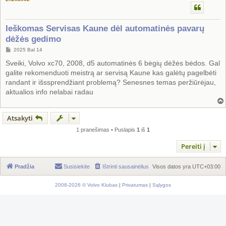
Ieškomas Servisas Kaune dėl automatinės pavarų
dėžės gedimo
S
2025 Bal 14
t
a
Sveiki, Volvo xc70, 2008, d5 automatinės 6 bėgių dėžės bėdos. Gal
n
galite rekomenduoti meistrą ar servisą Kaune kas galėtų pagelbėti
d
a
randant ir išssprendžiant problemą? Senesnes temas peržiūrėjau,
r
aktualios info nelabai radau
t
i
n
ė
Atsakyti
1 pranešimas • Puslapis
1
iš
1
Pereiti į
Pradžia
Susisiekite
Ištrinti sausainėlius
Visos datos yra
UTC+03:00
2008-2026 © Volvo Klubas
|
Privatumas
|
Sąlygos