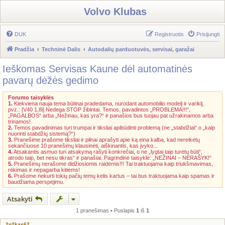
Volvo Klubas
DUK
Registruotis
Prisijungti
Pradžia
Techninė Dalis
Autodalių parduotuvės, servisai, garažai
Ieškomas Servisas Kaune dėl automatinės
pavarų dėžės gedimo
Forumo taisyklės
1.
Kiekviena nauja tema būtinai pradedama, nurodant automobilio modelį ir variklį,
pvz.: [V40 1,8i] Nedega STOP žibintai. Temos, pavadintos „PROBLEMA!!!“,
„PAGALBOS“ arba „Nežinau, kas yra?“ ir panašios bus tuojau pat užrakinamos arba
trinamos!
2.
Temos pavadinimas turi trumpai ir tiksliai apibūdinti problemą (ne „stabdžiai“ o „kaip
nuorinti stabdžių sistemą?“)
3.
Pranešime prašome tiksliai ir pilnai aprašyti apie ką eina kalba, kad nereikėtų
sekančiuose 10 pranešimų klausinėti, aiškinantis, kas įvyko...
4.
Atsakantis asmuo turi atsakymą rašyti konkrečiai, o ne „lygtai taip turėtų būti“,
atrodo taip, bet nesu tikras“ ir panašiai. Pagrindinė taisyklė: „NEŽINAI – NERAŠYK!“
5.
Pranešimų nerašome didžiosiomis raidėmis!!! Tai traktuojama kaip triukšmavimas,
rėkimas ir nepagarba kitiems!
6.
Prašome nekurti tokių pačių temų kelis kartus – tai bus traktuojama kaip spamas ir
baudžiama perspėjimu.
Atsakyti
1 pranešimas • Puslapis
1
iš
1
2n2kas62