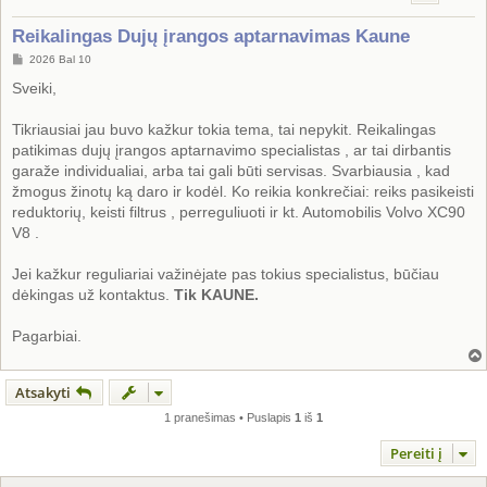
Reikalingas Dujų įrangos aptarnavimas Kaune
S
2026 Bal 10
t
a
Sveiki,
n
d
a
Tikriausiai jau buvo kažkur tokia tema, tai nepykit. Reikalingas
r
patikimas dujų įrangos aptarnavimo specialistas , ar tai dirbantis
t
i
garaže individualiai, arba tai gali būti servisas. Svarbiausia , kad
n
žmogus žinotų ką daro ir kodėl. Ko reikia konkrečiai: reiks pasikeisti
ė
reduktorių, keisti filtrus , perreguliuoti ir kt. Automobilis Volvo XC90
V8 .
Jei kažkur reguliariai važinėjate pas tokius specialistus, būčiau
dėkingas už kontaktus.
Tik KAUNE.
Pagarbiai.
Atsakyti
1 pranešimas • Puslapis
1
iš
1
Pereiti į