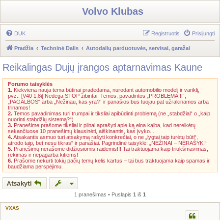
Volvo Klubas
DUK
Registruotis
Prisijungti
Pradžia
Techninė Dalis
Autodalių parduotuvės, servisai, garažai
Reikalingas Dujų įrangos aptarnavimas Kaune
Forumo taisyklės
1.
Kiekviena nauja tema būtinai pradedama, nurodant automobilio modelį ir variklį,
pvz.: [V40 1,8i] Nedega STOP žibintai. Temos, pavadintos „PROBLEMA!!!“,
„PAGALBOS“ arba „Nežinau, kas yra?“ ir panašios bus tuojau pat užrakinamos arba
trinamos!
2.
Temos pavadinimas turi trumpai ir tiksliai apibūdinti problemą (ne „stabdžiai“ o „kaip
nuorinti stabdžių sistemą?“)
3.
Pranešime prašome tiksliai ir pilnai aprašyti apie ką eina kalba, kad nereikėtų
sekančiuose 10 pranešimų klausinėti, aiškinantis, kas įvyko...
4.
Atsakantis asmuo turi atsakymą rašyti konkrečiai, o ne „lygtai taip turėtų būti“,
atrodo taip, bet nesu tikras“ ir panašiai. Pagrindinė taisyklė: „NEŽINAI – NERAŠYK!“
5.
Pranešimų nerašome didžiosiomis raidėmis!!! Tai traktuojama kaip triukšmavimas,
rėkimas ir nepagarba kitiems!
6.
Prašome nekurti tokių pačių temų kelis kartus – tai bus traktuojama kaip spamas ir
baudžiama perspėjimu.
Atsakyti
1 pranešimas • Puslapis
1
iš
1
VXAS