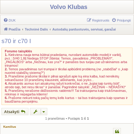
Volvo Klubas
DUK
Registruotis
Prisijungti
Pradžia
Techninė Dalis
Autodalių parduotuvės, servisai, garažai
s70 ir c70 I
Forumo taisyklės
1.
Kiekviena nauja tema būtinai pradedama, nurodant automobilio modelį ir variklį,
pvz.: [V40 1,8i] Nedega STOP žibintai. Temos, pavadintos „PROBLEMA!!!“,
„PAGALBOS“ arba „Nežinau, kas yra?“ ir panašios bus tuojau pat užrakinamos arba
trinamos!
2.
Temos pavadinimas turi trumpai ir tiksliai apibūdinti problemą (ne „stabdžiai“ o „kaip
nuorinti stabdžių sistemą?“)
3.
Pranešime prašome tiksliai ir pilnai aprašyti apie ką eina kalba, kad nereikėtų
sekančiuose 10 pranešimų klausinėti, aiškinantis, kas įvyko...
4.
Atsakantis asmuo turi atsakymą rašyti konkrečiai, o ne „lygtai taip turėtų būti“,
atrodo taip, bet nesu tikras“ ir panašiai. Pagrindinė taisyklė: „NEŽINAI – NERAŠYK!“
5.
Pranešimų nerašome didžiosiomis raidėmis!!! Tai traktuojama kaip triukšmavimas,
rėkimas ir nepagarba kitiems!
6.
Prašome nekurti tokių pačių temų kelis kartus – tai bus traktuojama kaip spamas ir
baudžiama perspėjimu.
Atsakyti
1 pranešimas • Puslapis
1
iš
1
Kamilius