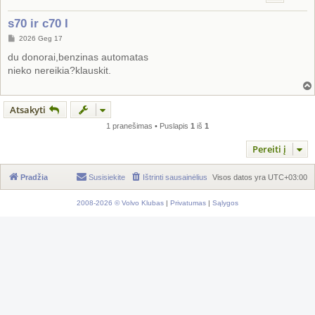
s70 ir c70 I
S
2026 Geg 17
t
a
du donorai,benzinas automatas
n
nieko nereikia?klauskit.
d
a
r
t
i
Atsakyti
n
ė
1 pranešimas • Puslapis
1
iš
1
Pereiti į
Pradžia
Susisiekite
Ištrinti sausainėlius
Visos datos yra
UTC+03:00
2008-2026 © Volvo Klubas
|
Privatumas
|
Sąlygos