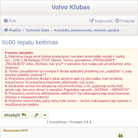
Volvo Klubas
DUK
Registruotis
Prisijungti
Pradžia
Techninė Dalis
Autodalių parduotuvės, servisai, garažai
Xc60 tepalu keitimas
Forumo taisyklės
1.
Kiekviena nauja tema būtinai pradedama, nurodant automobilio modelį ir variklį,
pvz.: [V40 1,8i] Nedega STOP žibintai. Temos, pavadintos „PROBLEMA!!!“,
„PAGALBOS“ arba „Nežinau, kas yra?“ ir panašios bus tuojau pat užrakinamos arba
trinamos!
2.
Temos pavadinimas turi trumpai ir tiksliai apibūdinti problemą (ne „stabdžiai“ o „kaip
nuorinti stabdžių sistemą?“)
3.
Pranešime prašome tiksliai ir pilnai aprašyti apie ką eina kalba, kad nereikėtų
sekančiuose 10 pranešimų klausinėti, aiškinantis, kas įvyko...
4.
Atsakantis asmuo turi atsakymą rašyti konkrečiai, o ne „lygtai taip turėtų būti“,
atrodo taip, bet nesu tikras“ ir panašiai. Pagrindinė taisyklė: „NEŽINAI – NERAŠYK!“
5.
Pranešimų nerašome didžiosiomis raidėmis!!! Tai traktuojama kaip triukšmavimas,
rėkimas ir nepagarba kitiems!
6.
Prašome nekurti tokių pačių temų kelis kartus – tai bus traktuojama kaip spamas ir
baudžiama perspėjimu.
Atsakyti
1 pranešimas • Puslapis
1
iš
1
Raimundas1979