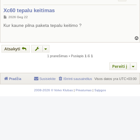
Xc60 tepalu keitimas
S
2026 Geg 22
t
a
Kur kaune pilna paketa tepalu keitimo ?
n
d
a
r
t
i
Atsakyti
n
ė
1 pranešimas • Puslapis
1
iš
1
Pereiti į
Pradžia
Susisiekite
Ištrinti sausainėlius
Visos datos yra
UTC+03:00
2008-2026 © Volvo Klubas
|
Privatumas
|
Sąlygos