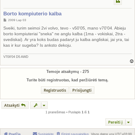
Borto kompiuterio kalba
S
2009 Lap 03
t
a
Sveiki, turim seimoi 2vi volvo, tevo - v50'05, mano v70'04. Abieju
n
borto kompiuteriai "sneka" ne anglu kalba (1ma - vokiskai, 2tra -
d
a
svediskai). Ar yra koks budas padaryt ju kalba angliskai, jai yra, tai
r
kas ir kur sugeba? Is anksto dekoju.
t
i
n
ė
V70II'04 D5 AWD
Temoje atsakymų -
275
Turite būti registruotas, kad peržiūrėti temą.
Registruotis
Prisijungti
Atsakyti
1 pranešimas • Puslapis
1
iš
1
Pereiti į
Pradžia
Susisiekite
Ištrinti sausainėlius
Visos datos yra
UTC+03:00