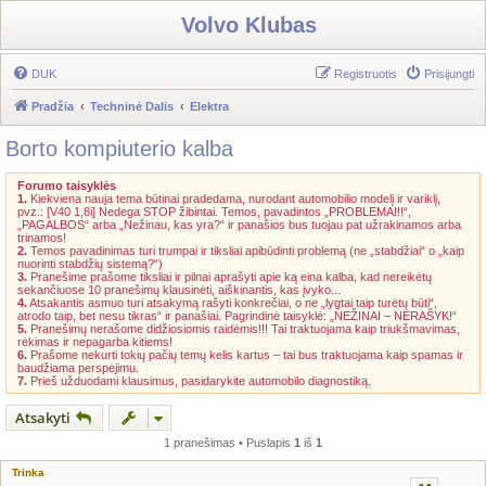
Volvo Klubas
DUK
Registruotis
Prisijungti
Pradžia
Techninė Dalis
Elektra
Borto kompiuterio kalba
Forumo taisyklės
1.
Kiekviena nauja tema būtinai pradedama, nurodant automobilio modelį ir variklį,
pvz.: [V40 1,8i] Nedega STOP žibintai. Temos, pavadintos „PROBLEMA!!!“,
„PAGALBOS“ arba „Nežinau, kas yra?“ ir panašios bus tuojau pat užrakinamos arba
trinamos!
2.
Temos pavadinimas turi trumpai ir tiksliai apibūdinti problemą (ne „stabdžiai“ o „kaip
nuorinti stabdžių sistemą?“)
3.
Pranešime prašome tiksliai ir pilnai aprašyti apie ką eina kalba, kad nereikėtų
sekančiuose 10 pranešimų klausinėti, aiškinantis, kas įvyko...
4.
Atsakantis asmuo turi atsakymą rašyti konkrečiai, o ne „lygtai taip turėtų būti“,
atrodo taip, bet nesu tikras“ ir panašiai. Pagrindinė taisyklė: „NEŽINAI – NERAŠYK!“
5.
Pranešimų nerašome didžiosiomis raidėmis!!! Tai traktuojama kaip triukšmavimas,
rėkimas ir nepagarba kitiems!
6.
Prašome nekurti tokių pačių temų kelis kartus – tai bus traktuojama kaip spamas ir
baudžiama perspėjimu.
7.
Prieš užduodami klausimus, pasidarykite automobilo diagnostiką.
Atsakyti
1 pranešimas • Puslapis
1
iš
1
Trinka