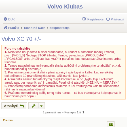
Volvo Klubas
DUK
Registruotis
Prisijungti
Pradžia
Techninė Dalis
Eksploatacija
Volvo XC 70 +/-
Forumo taisyklės
1.
Kiekviena nauja tema būtinai pradedama, nurodant automobilio modelį ir variklį,
pvz.: [V40 1,8i] Nedega STOP žibintai. Temos, pavadintos „PROBLEMA!!!“,
„PAGALBOS“ arba „Nežinau, kas yra?“ ir panašios bus tuojau pat užrakinamos arba
trinamos!
2.
Temos pavadinimas turi trumpai ir tiksliai apibūdinti problemą (ne „stabdžiai“ o „kaip
nuorinti stabdžių sistemą?“)
3.
Pranešime prašome tiksliai ir pilnai aprašyti apie ką eina kalba, kad nereikėtų
sekančiuose 10 pranešimų klausinėti, aiškinantis, kas įvyko...
4.
Atsakantis asmuo turi atsakymą rašyti konkrečiai, o ne „lygtai taip turėtų būti“,
atrodo taip, bet nesu tikras“ ir panašiai. Pagrindinė taisyklė: „NEŽINAI – NERAŠYK!“
5.
Pranešimų nerašome didžiosiomis raidėmis!!! Tai traktuojama kaip triukšmavimas,
rėkimas ir nepagarba kitiems!
6.
Prašome nekurti tokių pačių temų kelis kartus – tai bus traktuojama kaip spamas ir
baudžiama perspėjimu.
Atsakyti
1 pranešimas • Puslapis
1
iš
1
2remis