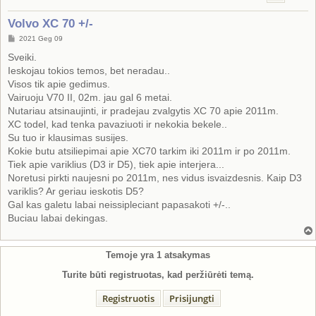
Volvo XC 70 +/-
S
2021 Geg 09
t
a
Sveiki.
n
Ieskojau tokios temos, bet neradau..
d
a
Visos tik apie gedimus.
r
Vairuoju V70 II, 02m. jau gal 6 metai.
t
i
Nutariau atsinaujinti, ir pradejau zvalgytis XC 70 apie 2011m.
n
XC todel, kad tenka pavaziuoti ir nekokia bekele..
ė
Su tuo ir klausimas susijes.
Kokie butu atsiliepimai apie XC70 tarkim iki 2011m ir po 2011m.
Tiek apie variklius (D3 ir D5), tiek apie interjera...
Noretusi pirkti naujesni po 2011m, nes vidus isvaizdesnis. Kaip D3
variklis? Ar geriau ieskotis D5?
Gal kas galetu labai neissipleciant papasakoti +/-..
Buciau labai dekingas.
Temoje yra
1
atsakymas
Turite būti registruotas, kad peržiūrėti temą.
Registruotis
Prisijungti