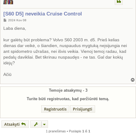
[S60 D5] neveikia Cruise Control
S
2024 Kov 08
t
a
Laba diena,
n
d
a
kur galėtų būt problema? Volvo S60 2003 m. d5. Prieš kelias
r
dienas dar veikė, o šiandien, nuspaudus mygtuką neįsijungia nei
t
i
ant spidometro užrašas, nei išvis veikia. Vienoj temoj radau, kad
n
pedalų davikliai. Bet tikrinau nuspaudęs - ne tas. Gal dar kokių
ė
idėjų?
Ačiū
Temoje atsakymų -
3
Turite būti registruotas, kad peržiūrėti temą.
Registruotis
Prisijungti
Atsakyti
1 pranešimas • Puslapis
1
iš
1