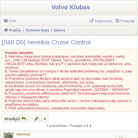
Volvo Klubas
DUK
Registruotis
Prisijungti
Pradžia
Techninė Dalis
Elektra
[S60 D5] neveikia Cruise Control
Forumo taisyklės
1.
Kiekviena nauja tema būtinai pradedama, nurodant automobilio modelį ir variklį,
pvz.: [V40 1,8i] Nedega STOP žibintai. Temos, pavadintos „PROBLEMA!!!“,
„PAGALBOS“ arba „Nežinau, kas yra?“ ir panašios bus tuojau pat užrakinamos arba
trinamos!
2.
Temos pavadinimas turi trumpai ir tiksliai apibūdinti problemą (ne „stabdžiai“ o „kaip
nuorinti stabdžių sistemą?“)
3.
Pranešime prašome tiksliai ir pilnai aprašyti apie ką eina kalba, kad nereikėtų
sekančiuose 10 pranešimų klausinėti, aiškinantis, kas įvyko...
4.
Atsakantis asmuo turi atsakymą rašyti konkrečiai, o ne „lygtai taip turėtų būti“,
atrodo taip, bet nesu tikras“ ir panašiai. Pagrindinė taisyklė: „NEŽINAI – NERAŠYK!“
5.
Pranešimų nerašome didžiosiomis raidėmis!!! Tai traktuojama kaip triukšmavimas,
rėkimas ir nepagarba kitiems!
6.
Prašome nekurti tokių pačių temų kelis kartus – tai bus traktuojama kaip spamas ir
baudžiama perspėjimu.
7.
Prieš užduodami klausimus, pasidarykite automobilo diagnostiką.
Atsakyti
1 pranešimas • Puslapis
1
iš
1
skorceze